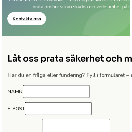
prata om hur vi kan skydda din verksamhet på rik
Kontakta oss
Låt oss prata säkerhet och 
Har du en fråga eller fundering? Fyll i formuläret – e
NAMN
E-POST