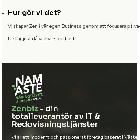
Hur gör vi det?
Vi skapar Zen i vår egen Business genom att fokusera på vad v
Det är just då vi trivs som bäst!
Zenbiz
- din
totalleverantör av IT &
Redovisningstjänster
Vi är ett modernt och passionerat företag baserat i Väste