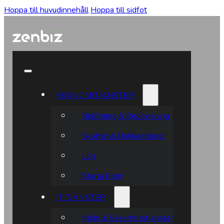
Hoppa till huvudinnehåll
Hoppa till sidfot
EKONOMITJÄNSTER
Bokföring & Redovisning
Skatter & Deklarationer
Lön
Starta Eget
IT-TJÄNSTER
Moln & Säkerhetstjänster