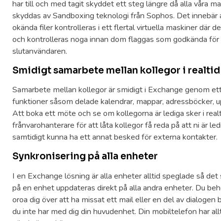
har till och med tagit skyddet ett steg längre då alla våra ma
skyddas av Sandboxing teknologi från Sophos. Det innebär a
okända filer kontrolleras i ett flertal virtuella maskiner där
och kontrolleras noga innan dom flaggas som godkända för
slutanvändaren.
Smidigt samarbete mellan kollegor i realtid
Samarbete mellan kollegor är smidigt i Exchange genom ett 
funktioner såsom delade kalendrar, mappar, adressböcker, u
Att boka ett möte och se om kollegorna är lediga sker i real
frånvarohanterare för att låta kollegor få reda på att ni är le
samtidigt kunna ha ett annat besked för externa kontakter.
Synkronisering på alla enheter
I en Exchange lösning är alla enheter alltid speglade så de
på en enhet uppdateras direkt på alla andra enheter. Du beh
oroa dig över att ha missat ett mail eller en del av dialogen b
du inte har med dig din huvudenhet. Din mobiltelefon har al