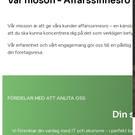
Vår filosofi - Affärssinnesro
Vår mission är att ge våra kunder affärssinnesro – en känsla
att du ska kunna koncentrera dig på det som verkligen betyd
Vår erfarenhet och vårt engagemang gör oss till en pålitlig pa
din företagsresa.
FÖRDELAR MED ATT ANLITA OSS
Din s
Vi förenklar din vardag med IT och ekonomi – i perfekt ba