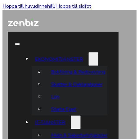
Hoppa till huvudinnehåll
Hoppa till sidfot
EKONOMITJÄNSTER
Bokföring & Redovisning
Skatter & Deklarationer
Lön
Starta Eget
IT-TJÄNSTER
Moln & Säkerhetstjänster