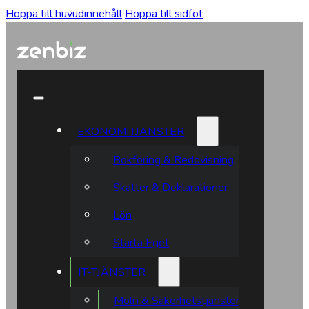
Hoppa till huvudinnehåll
Hoppa till sidfot
EKONOMITJÄNSTER
Bokföring & Redovisning
Skatter & Deklarationer
Lön
Starta Eget
IT-TJÄNSTER
Moln & Säkerhetstjänster