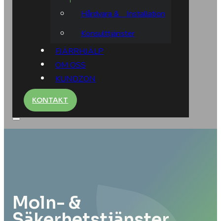
Hårdvara & Installation
Konsulttjänster
FJÄRRHJÄLP
OM OSS
KUNDZON
KONTAKT
Moln- &
Säkerhetstjänster