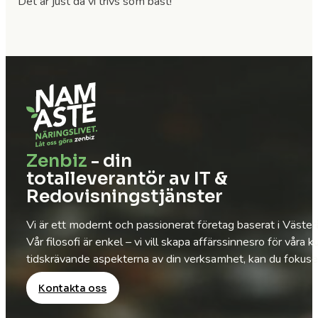
Det är just då vi trivs som bäst!
Zenbiz
- din
totalleverantör av IT &
Redovisningstjänster
Vi är ett modernt och passionerat företag baserat i Väste
Vår filosofi är enkel – vi vill skapa affärssinnesro för vå
tidskrävande aspekterna av din verksamhet, kan du fokusera
Kontakta oss