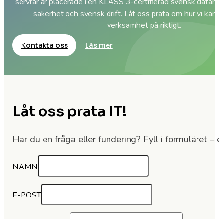
servrar är placerade i en KLASS 3-certifierad svensk datah
säkerhet och svensk drift. Låt oss prata om hur vi kan
verksamhet på riktigt.
Kontakta oss
Läs mer
Låt oss prata IT!
Har du en fråga eller fundering? Fyll i formuläret – e
NAMN
E-POST