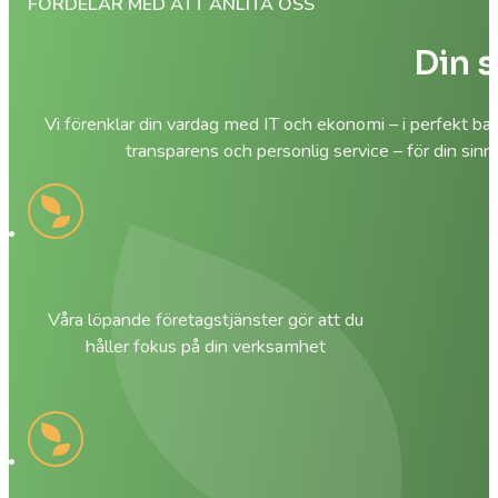
FÖRDELAR MED ATT ANLITA OSS
Din s
Vi förenklar din vardag med IT och ekonomi – i perfekt ba
transparens och personlig service – för din sinn
Våra löpande företagstjänster gör att du
håller fokus på din verksamhet