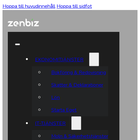
Hoppa till huvudinnehåll
Hoppa till sidfot
EKONOMITJÄNSTER
Bokföring & Redovisning
Skatter & Deklarationer
Lön
Starta Eget
IT-TJÄNSTER
Moln & Säkerhetstjänster