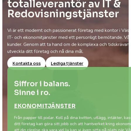
totalleverantör av IT &
Redovisningstjänster
Vi är ett modernt och passionerat företag med kontor i Väst
IT- och ekonomitjänster med ett personligt bemötande. Vår fil
kunder. Genom att ta hand om de komplexa och tidskrävande
utveckla ditt företag och nå dina mål.
Kontakta oss
Lediga tjänster
Siffror i balans.
Sinne i ro.
EKONOMITJÄNSTER
Från papper till pixlar. Koll på dina kvitton, utlägg, intäkter, kass
ditt företag kan göra sitt jobb och att hantverket kring ekonomi b
att din rörelse ska vara vid liv kan vi även sitta på plats när VA